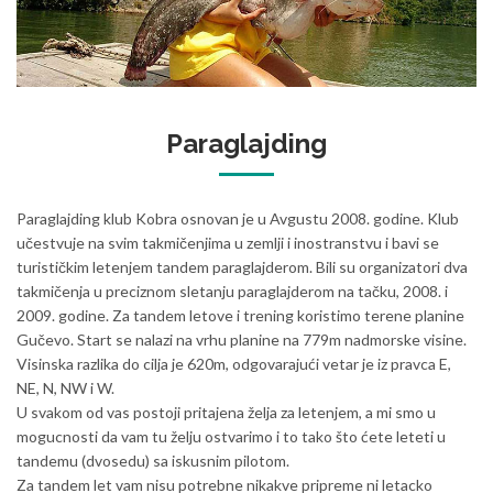
Somovijada
Paraglajding
Paraglajding klub Kobra osnovan je u Avgustu 2008. godine. Klub
učestvuje na svim takmičenjima u zemlji i inostranstvu i bavi se
turističkim letenjem tandem paraglajderom. Bili su organizatori dva
takmičenja u preciznom sletanju paraglajderom na tačku, 2008. i
2009. godine. Za tandem letove i trening koristimo terene planine
Gučevo. Start se nalazi na vrhu planine na 779m nadmorske visine.
Visinska razlika do cilja je 620m, odgovarajući vetar je iz pravca E,
NE, N, NW i W.
U svakom od vas postoji pritajena želja za letenjem, a mi smo u
mogucnosti da vam tu želju ostvarimo i to tako što ćete leteti u
tandemu (dvosedu) sa iskusnim pilotom.
Za tandem let vam nisu potrebne nikakve pripreme ni letacko