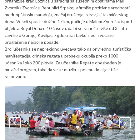
organizuje grad Loznica u saradnji sa susednim opštinama Mali
Zvornik i Zvornik u Republici Srpskoj, afirmiše pozitivne vrednosti -
međuopštinsku saradnju, značaj druženja, zdravlja i takmičarskog
duha. Veseli spust - dužine 17 km, počinje u Malom Zvorniku ispod
objekta Royal Drina u 10 časova, da bi se za nešto više od 3 sata
završio u Gornjoj Koviljači - gde u nastavku sledi svečano
proglašenje najbolje posade.
Broj učesnika se neprekidno uvećava tako da privredno-turistička
manifestacija, drinska regata u proseku okuplja preko 1000
učesnika i oko 200 plovila. Za učesnike Regate obezbeđen je
muzički program, tako da se uz muziku i pesmu do cilja stiže
raspevano.