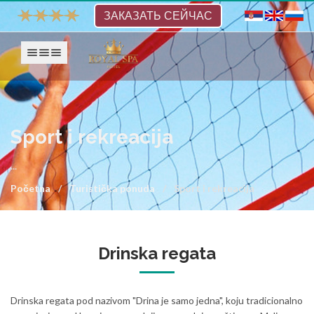
ЗАКАЗАТЬ СЕЙЧАС
Show navigation
Sport i rekreacija
...
Početna
Turistička ponuda
Sport i rekreacija
Drinska regata
Drinska regata pod nazivom "Drina je samo jedna", koju tradicionalno