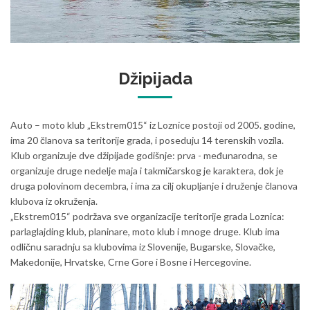
Drinska regata
Džipijada
Auto – moto klub „Ekstrem015“ iz Loznice postoji od 2005. godine,
ima 20 članova sa teritorije grada, i poseduju 14 terenskih vozila.
Klub organizuje dve džipijade godišnje: prva - međunarodna, se
organizuje druge nedelje maja i takmičarskog je karaktera, dok je
druga polovinom decembra, i ima za cilj okupljanje i druženje članova
klubova iz okruženja.
„Ekstrem015“ podržava sve organizacije teritorije grada Loznica:
parlaglajding klub, planinare, moto klub i mnoge druge. Klub ima
odličnu saradnju sa klubovima iz Slovenije, Bugarske, Slovačke,
Makedonije, Hrvatske, Crne Gore i Bosne i Hercegovine.