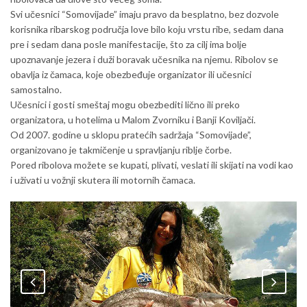
Svi učesnici “Somovijade” imaju pravo da besplatno, bez dozvole
korisnika ribarskog područja love bilo koju vrstu ribe, sedam dana
pre i sedam dana posle manifestacije, što za cilj ima bolje
upoznavanje jezera i duži boravak učesnika na njemu. Ribolov se
obavlja iz čamaca, koje obezbeđuje organizator ili učesnici
samostalno.
Učesnici i gosti smeštaj mogu obezbediti lično ili preko
organizatora, u hotelima u Malom Zvorniku i Banji Koviljači.
Od 2007. godine u sklopu pratećih sadržaja “Somovijade”,
organizovano je takmičenje u spravljanju riblje čorbe.
Pored ribolova možete se kupati, plivati, veslati ili skijati na vodi kao
i uživati u vožnji skutera ili motornih čamaca.