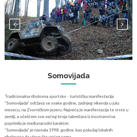
Džipijada
Somovijada
Tradicionalna ribolovna sportsko - turistička manifestacija
“Somovijada” održava se svake godine, zadnjeg vikenda u julu
mesecu, na Zvorničkom jezeru. Najveća je manifestacija te vrste u
zemlji, a učešćem sve većeg broja takmičara iz inostranstva
poprimila je međunarodni karakter.
“Somovijada” je nastala 1998. godine, kao pokušaj lokalnih
ribolovaca da ulove što većeg soma.