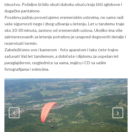
iskustvo. Poželjno bi bilo obuti duboku obuću koja štiti zglobove i
dugačke pantalone.
Posebnu pažnju posvećujemo vremenskim uslovima, ne samo radi
vaše sigurnosti nego i zbog uživanja u letenju. Let u tandemu traje
oko 20-30 minuta, zavisno od vremenskih uslova. Ukoliko ima više
zainteresovanih za letenje potrebno je unapred dogovoriti detalje i
rezervisati termin.
Zabeležićemo ovo i kamerom - foto aparatom i tako ćete trajno
sačuvati Vaš let tandemom, a dobićete i diplomu za uspešan let
paraglajderom, razglednice sa vama, majicu i CD sa vašim
fotografijama i snimcima.