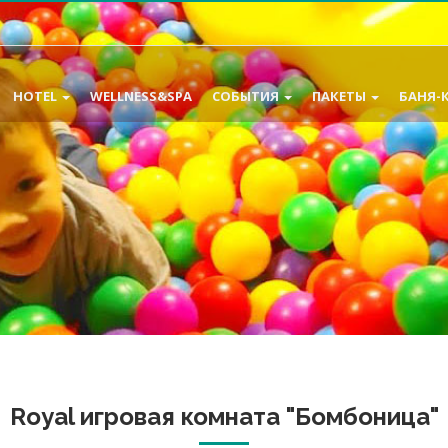
HOTEL
WELLNESS&SPA
СОБЫТИЯ
ПАКЕТЫ
БАНЯ-
Royal игровая комната "Бомбоница"