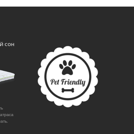
ОЙ СОН
ть
матраса
ать.