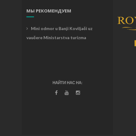
МЫ РЕКОМЕНДУЕМ
Mini odmor u Banji Koviljači uz
vaučere Ministarstva turizma
НАЙТИ НАС НА: