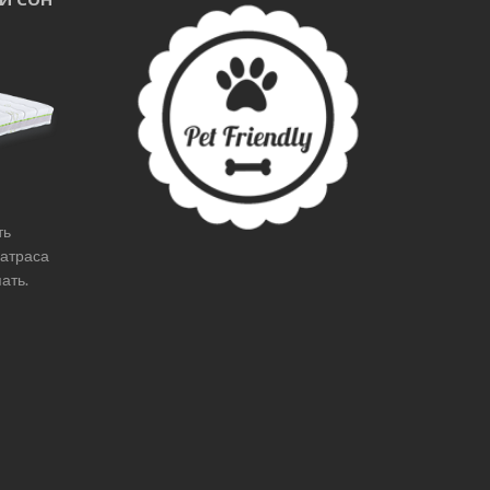
ть
матраса
ать.