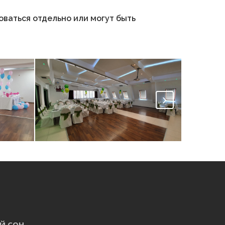
оваться отдельно или могут быть
Танцевальный подиум
Первы
ОЙ СОН