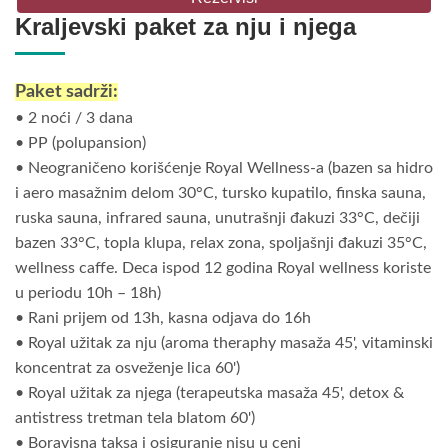
Kraljevski paket za nju i njega
Paket sadrži:
• 2 noći / 3 dana
• PP (polupansion)
• Neograničeno korišćenje Royal Wellness-a (bazen sa hidro
i aero masažnim delom 30°C, tursko kupatilo, finska sauna,
ruska sauna, infrared sauna, unutrašnji đakuzi 33°C, dečiji
bazen 33°C, topla klupa, relax zona, spoljašnji đakuzi 35°C,
wellness caffe. Deca ispod 12 godina Royal wellness koriste
u periodu 10h – 18h)
• Rani prijem od 13h, kasna odjava do 16h
• Royal užitak za nju (aroma theraphy masaža 45', vitaminski
koncentrat za osveženje lica 60')
• Royal užitak za njega (terapeutska masaža 45', detox &
antistress tretman tela blatom 60')
• Boravisna taksa i osiguranje nisu u ceni