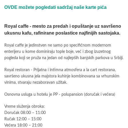
OVDE možete pogledati sadržaj naše karte pića
Royal caffe - mesto za predah i opuštanje uz savršeno
ukusnu kafu, rafinirane poslastice najfinijih sastojaka.
Royal caffe je jedinstven ne samo po specifičnom modernom
enterijeru u kome dominiraju tople boje, već i zbog izuzetnog
pogleda koji se pruža na jedan od najlepših banjskih parkova u Srbiji.
Royal restoran - Prijatna i intimna atmosfera a la cart restorana,
savršeno ukusna jela majstora kuhinje kombinovana sa vrhunskim
vinima, stvaraju nezaboravan užitak.
Osnovna usluga u hotelu je PP - polupansion (doručak i večera)
Vreme služenja obroka:
Doručak 08:00 – 11:00
Ručak 12:00 – 15:00
Večera 18:00 – 21:00