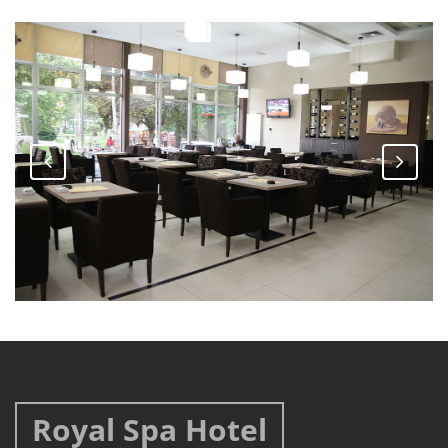
Savršen osećaj
,
park
društvo
Royal Spa Hotel