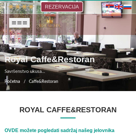
REZERVACIJA
Prikaži navigaciju
Royal Caffe&Restoran
Savršenstvo ukusa...
Početna
Caffe&Restoran
ROYAL CAFFE&RESTORAN
OVDE možete pogledati sadržaj našeg jelovnika